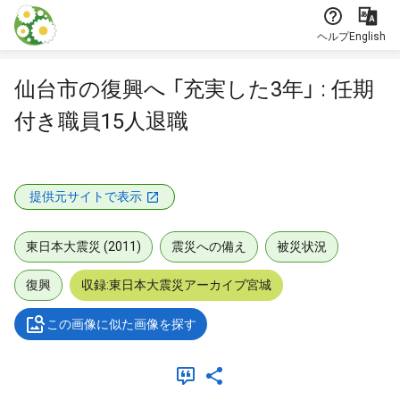
本文に飛ぶ
ヘルプ
English
仙台市の復興へ 「充実した3年」 : 任期
付き職員15人退職
提供元サイトで表示
東日本大震災 (2011)
震災への備え
被災状況
復興
収録:東日本大震災アーカイブ宮城
この画像に似た画像を探す