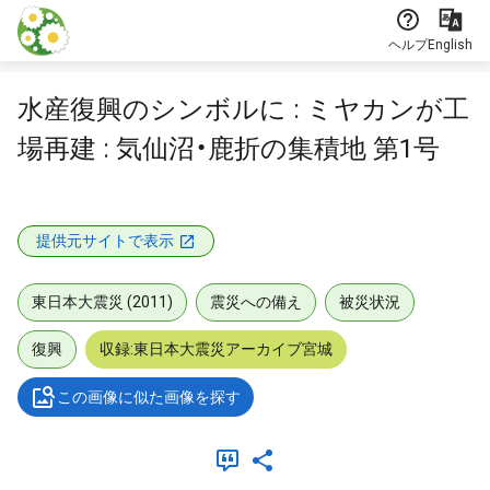
本文に飛ぶ
ヘルプ
English
水産復興のシンボルに : ミヤカンが工
場再建 : 気仙沼・鹿折の集積地 第1号
提供元サイトで表示
東日本大震災 (2011)
震災への備え
被災状況
復興
収録:東日本大震災アーカイブ宮城
この画像に似た画像を探す