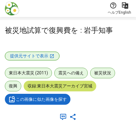
本文に飛ぶ
ヘルプ
English
被災地試算で復興費を : 岩手知事
提供元サイトで表示
東日本大震災 (2011)
震災への備え
被災状況
復興
収録:東日本大震災アーカイブ宮城
この画像に似た画像を探す