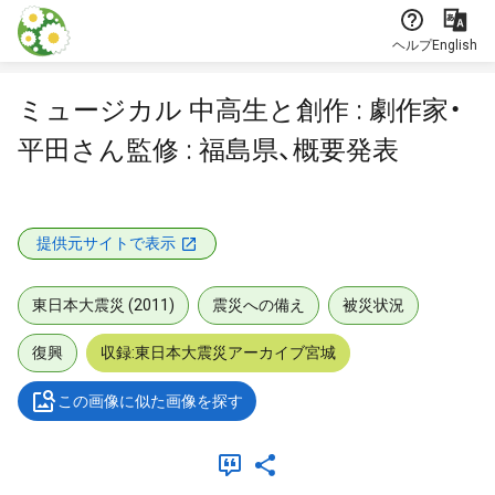
本文に飛ぶ
ヘルプ
English
ミュージカル 中高生と創作 : 劇作家・
平田さん監修 : 福島県、概要発表
提供元サイトで表示
東日本大震災 (2011)
震災への備え
被災状況
復興
収録:東日本大震災アーカイブ宮城
この画像に似た画像を探す