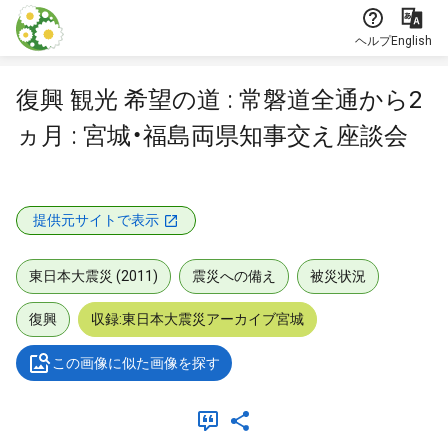
本文に飛ぶ
ヘルプ
English
復興 観光 希望の道 : 常磐道全通から2
ヵ月 : 宮城・福島両県知事交え座談会
提供元サイトで表示
東日本大震災 (2011)
震災への備え
被災状況
復興
収録:東日本大震災アーカイブ宮城
この画像に似た画像を探す