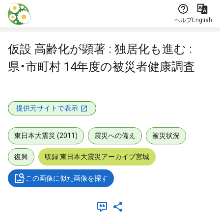
本文に飛ぶ
ヘルプ
English
仮設 高齢化が顕著 : 独居化も進む :
県・市町村 14年度の被災者健康調査
提供元サイトで表示
東日本大震災 (2011)
震災への備え
被災状況
復興
収録:東日本大震災アーカイブ宮城
この画像に似た画像を探す