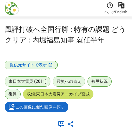
本文に飛ぶ
ヘルプ
English
風評打破へ全国行脚 : 特有の課題 どう
クリア : 内堀福島知事 就任半年
提供元サイトで表示
東日本大震災 (2011)
震災への備え
被災状況
復興
収録:東日本大震災アーカイブ宮城
この画像に似た画像を探す