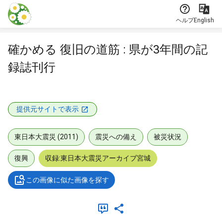
本文に飛ぶ
ヘルプ
English
確かめる 復旧の道筋 : 県が3年間の記
録誌刊行
提供元サイトで表示
東日本大震災 (2011)
震災への備え
被災状況
復興
収録:東日本大震災アーカイブ宮城
この画像に似た画像を探す