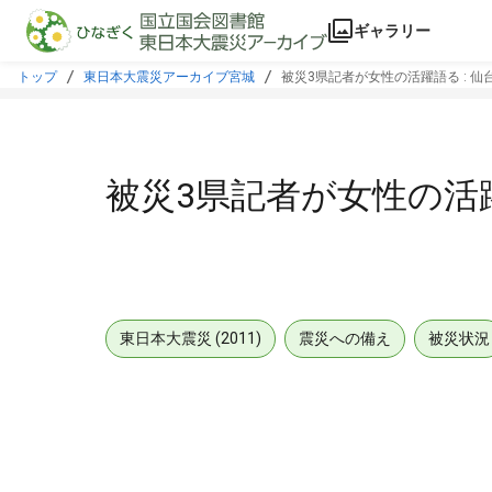
本文に飛ぶ
ギャラリー
トップ
東日本大震災アーカイブ宮城
被災3県記者が女性の活躍語る : 仙
被災3県記者が女性の活躍
東日本大震災 (2011)
震災への備え
被災状況