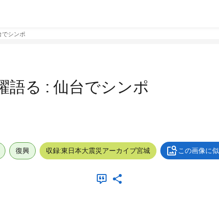
台でシンポ
語る : 仙台でシンポ
復興
収録:東日本大震災アーカイブ宮城
この画像に似