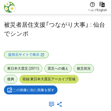
本文に飛ぶ
ヘルプ
English
被災者居住支援「つながり大事」 : 仙台
でシンポ
提供元サイトで表示
東日本大震災 (2011)
震災への備え
被災状況
復興
収録:東日本大震災アーカイブ宮城
この画像に似た画像を探す