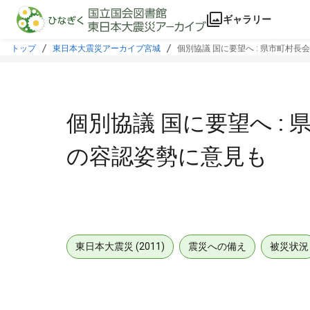
本文に飛ぶ
ギャラリー
トップ
東日本大震災アーカイブ宮城
個別協議 国に要望へ : 県市町村長
個別協議 国に要望へ : 
の容認姿勢に意見も
東日本大震災 (2011)
震災への備え
被災状況