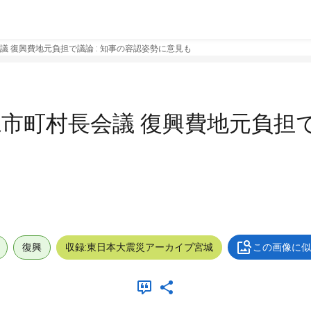
会議 復興費地元負担で議論 : 知事の容認姿勢に意見も
県市町村長会議 復興費地元負担で
復興
収録:東日本大震災アーカイブ宮城
この画像に似