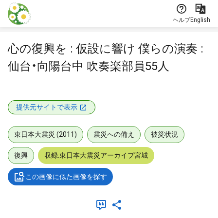
本文に飛ぶ
ヘルプ
English
心の復興を : 仮設に響け 僕らの演奏 :
仙台・向陽台中 吹奏楽部員55人
提供元サイトで表示
東日本大震災 (2011)
震災への備え
被災状況
復興
収録:東日本大震災アーカイブ宮城
この画像に似た画像を探す