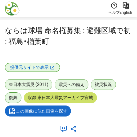
本文に飛ぶ
ヘルプ
English
ならは球場 命名権募集 : 避難区域で初
: 福島・楢葉町
提供元サイトで表示
東日本大震災 (2011)
震災への備え
被災状況
復興
収録:東日本大震災アーカイブ宮城
この画像に似た画像を探す