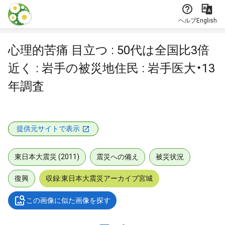
本文に飛ぶ
ヘルプ
English
心理的苦痛 目立つ : 50代は全国比3倍
近く : 岩手の被災地住民 : 岩手医大・13
年調査
提供元サイトで表示
東日本大震災 (2011)
震災への備え
被災状況
復興
収録:東日本大震災アーカイブ宮城
この画像に似た画像を探す