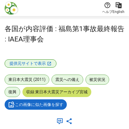
本文に飛ぶ
ヘルプ
English
各国が内容評価 : 福島第1事故最終報告
: IAEA理事会
提供元サイトで表示
東日本大震災 (2011)
震災への備え
被災状況
復興
収録:東日本大震災アーカイブ宮城
この画像に似た画像を探す