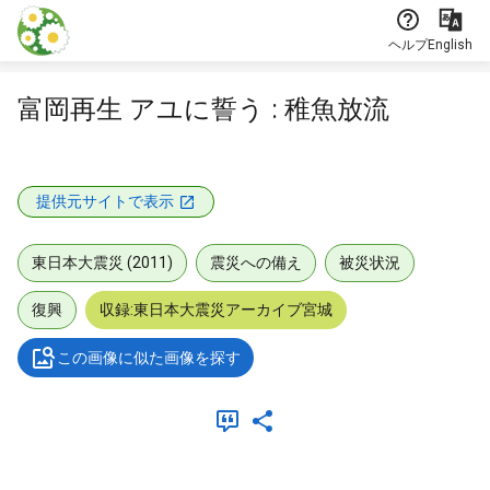
本文に飛ぶ
ヘルプ
English
富岡再生 アユに誓う : 稚魚放流
提供元サイトで表示
東日本大震災 (2011)
震災への備え
被災状況
復興
収録:東日本大震災アーカイブ宮城
この画像に似た画像を探す