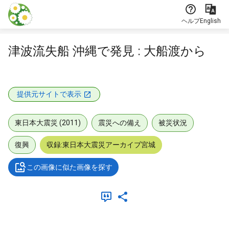
本文に飛ぶ
ヘルプ
English
津波流失船 沖縄で発見 : 大船渡から
提供元サイトで表示
東日本大震災 (2011)
震災への備え
被災状況
復興
収録:東日本大震災アーカイブ宮城
この画像に似た画像を探す