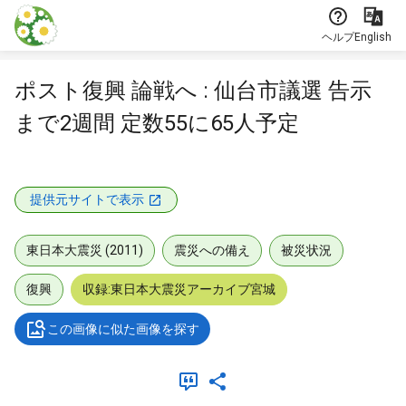
本文に飛ぶ
ヘルプ
English
ポスト復興 論戦へ : 仙台市議選 告示
まで2週間 定数55に65人予定
提供元サイトで表示
東日本大震災 (2011)
震災への備え
被災状況
復興
収録:東日本大震災アーカイブ宮城
この画像に似た画像を探す