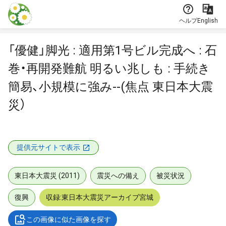
本文に飛ぶ
ヘルプ
English
「優健」脚光 : 適用第1号ビル完成へ : 石
巻・再開発難航 明るい兆しも : 手続き
簡易、小規模に強み--(焦点 東日本大震
災）
提供元サイトで表示
東日本大震災 (2011)
震災への備え
被災状況
復興
収録:東日本大震災アーカイブ宮城
この画像に似た画像を探す