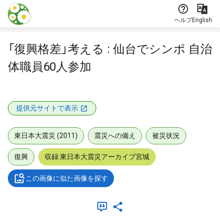
本文に飛ぶ
ヘルプ
English
「復興格差」考える : 仙台でシンポ 自治
体職員60人参加
提供元サイトで表示
東日本大震災 (2011)
震災への備え
被災状況
復興
収録:東日本大震災アーカイブ宮城
この画像に似た画像を探す