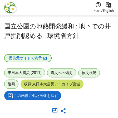
本文に飛ぶ
ヘルプ
English
国立公園の地熱開発緩和 : 地下での井
戸掘削認める : 環境省方針
提供元サイトで表示
東日本大震災 (2011)
震災への備え
被災状況
復興
収録:東日本大震災アーカイブ宮城
この画像に似た画像を探す