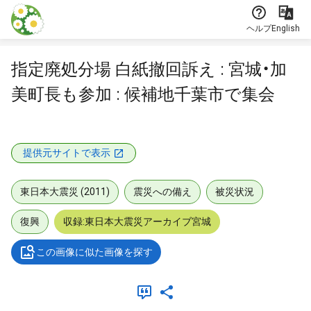
本文に飛ぶ
ヘルプ
English
指定廃処分場 白紙撤回訴え : 宮城・加
美町長も参加 : 候補地千葉市で集会
提供元サイトで表示
東日本大震災 (2011)
震災への備え
被災状況
復興
収録:東日本大震災アーカイブ宮城
この画像に似た画像を探す