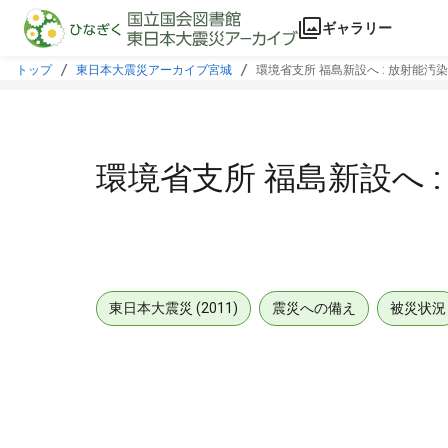
本文に飛ぶ
ギャラリー
トップ
東日本大震災アーカイブ宮城
環境省支所 福島新設へ : 放射能汚
環境省支所 福島新設へ 
東日本大震災 (2011)
震災への備え
被災状況