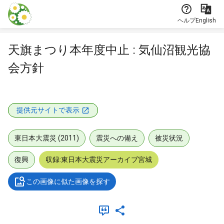
本文に飛ぶ
ヘルプ
English
天旗まつり本年度中止 : 気仙沼観光協
会方針
提供元サイトで表示
東日本大震災 (2011)
震災への備え
被災状況
復興
収録:東日本大震災アーカイブ宮城
この画像に似た画像を探す