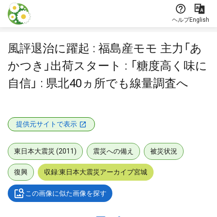
本文に飛ぶ
ヘルプ
English
風評退治に躍起 : 福島産モモ 主力「あ
かつき」出荷スタート : 「糖度高く味に
自信」 : 県北40ヵ所でも線量調査へ
提供元サイトで表示
東日本大震災 (2011)
震災への備え
被災状況
復興
収録:東日本大震災アーカイブ宮城
この画像に似た画像を探す