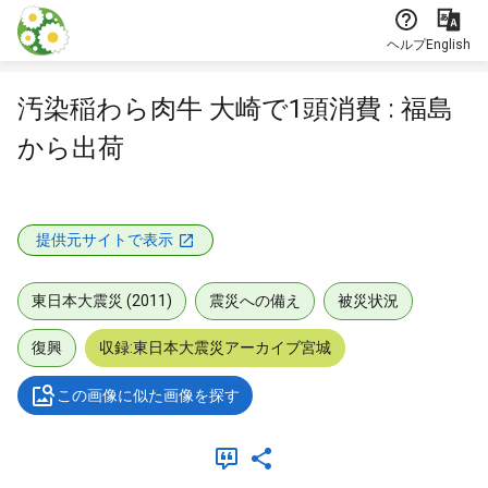
本文に飛ぶ
ヘルプ
English
汚染稲わら肉牛 大崎で1頭消費 : 福島
から出荷
提供元サイトで表示
東日本大震災 (2011)
震災への備え
被災状況
復興
収録:東日本大震災アーカイブ宮城
この画像に似た画像を探す