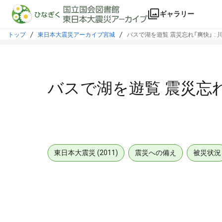
本文に飛ぶ
ギャラリー
トップ
東日本大震災アーカイブ宮城
バスで湖を遊覧 震災忘れ「爽快」 :
バスで湖を遊覧 震災忘れ
東日本大震災 (2011)
震災への備え
被災状況