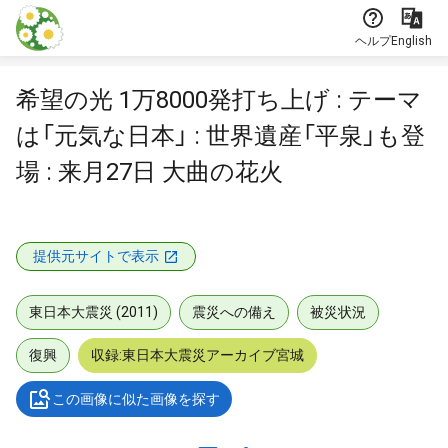
本文に飛ぶ
ヘルプ
English
希望の光 1万8000発打ち上げ : テーマ
は「元気な日本」 : 世界遺産「平泉」も登
場 : 来月27日 大曲の花火
提供元サイトで表示
東日本大震災 (2011)
震災への備え
被災状況
復興
収録:東日本大震災アーカイブ宮城
この画像に似た画像を探す