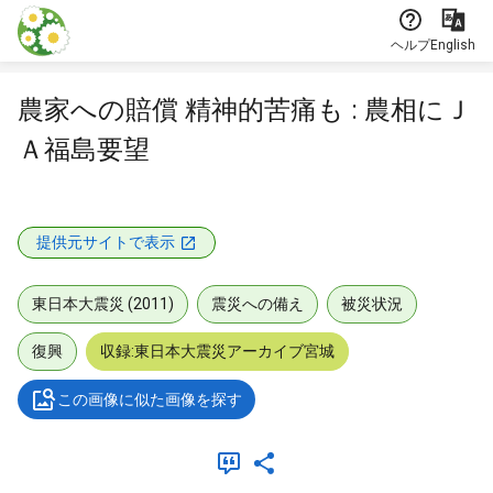
本文に飛ぶ
ヘルプ
English
農家への賠償 精神的苦痛も : 農相にＪ
Ａ福島要望
提供元サイトで表示
東日本大震災 (2011)
震災への備え
被災状況
復興
収録:東日本大震災アーカイブ宮城
この画像に似た画像を探す