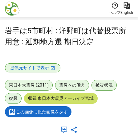
本文に飛ぶ
ヘルプ
English
岩手は5市町村 : 洋野町は代替投票所
用意 : 延期地方選 期日決定
提供元サイトで表示
東日本大震災 (2011)
震災への備え
被災状況
復興
収録:東日本大震災アーカイブ宮城
この画像に似た画像を探す