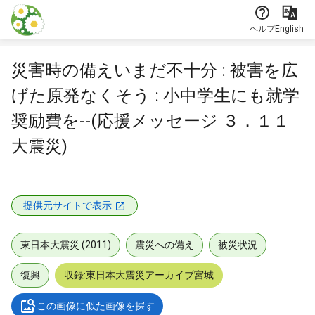
本文に飛ぶ
ヘルプ
English
災害時の備えいまだ不十分 : 被害を広
げた原発なくそう : 小中学生にも就学
奨励費を--(応援メッセージ ３．１１
大震災)
提供元サイトで表示
東日本大震災 (2011)
震災への備え
被災状況
復興
収録:東日本大震災アーカイブ宮城
この画像に似た画像を探す