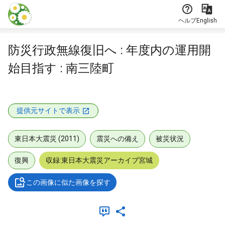
本文に飛ぶ
ヘルプ
English
防災行政無線復旧へ : 年度内の運用開
始目指す : 南三陸町
提供元サイトで表示
東日本大震災 (2011)
震災への備え
被災状況
復興
収録:東日本大震災アーカイブ宮城
この画像に似た画像を探す