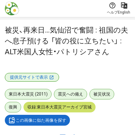
本文に飛ぶ
ヘルプ
English
被災、再来日…気仙沼で奮闘 : 祖国の夫
へ息子預ける 「皆の役に立ちたい」 :
ALT米国人女性・パトリシアさん
提供元サイトで表示
東日本大震災 (2011)
震災への備え
被災状況
復興
収録:東日本大震災アーカイブ宮城
この画像に似た画像を探す