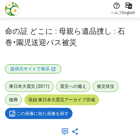
本文に飛ぶ
ヘルプ
English
命の証 どこに : 母親ら遺品捜し : 石
巻・園児送迎バス被災
提供元サイトで表示
東日本大震災 (2011)
震災への備え
被災状況
復興
収録:東日本大震災アーカイブ宮城
この画像に似た画像を探す