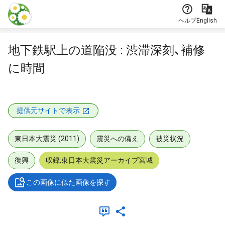
本文に飛ぶ
ヘルプ
English
地下鉄駅上の道陥没 : 渋滞深刻、補修
に時間
提供元サイトで表示
東日本大震災 (2011)
震災への備え
被災状況
復興
収録:東日本大震災アーカイブ宮城
この画像に似た画像を探す