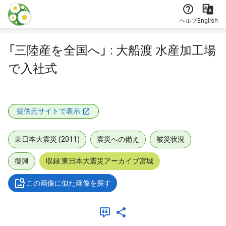
本文に飛ぶ
ヘルプ
English
「三陸産を全国へ」 : 大船渡 水産加工場
で入社式
提供元サイトで表示
東日本大震災 (2011)
震災への備え
被災状況
復興
収録:東日本大震災アーカイブ宮城
この画像に似た画像を探す