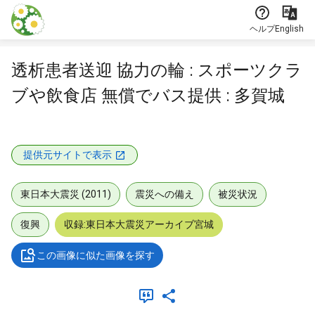
本文に飛ぶ
ヘルプ
English
透析患者送迎 協力の輪 : スポーツクラ
ブや飲食店 無償でバス提供 : 多賀城
提供元サイトで表示
東日本大震災 (2011)
震災への備え
被災状況
復興
収録:東日本大震災アーカイブ宮城
この画像に似た画像を探す