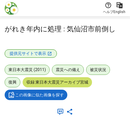
本文に飛ぶ
ヘルプ
English
がれき年内に処理 : 気仙沼市前倒し
提供元サイトで表示
東日本大震災 (2011)
震災への備え
被災状況
復興
収録:東日本大震災アーカイブ宮城
この画像に似た画像を探す