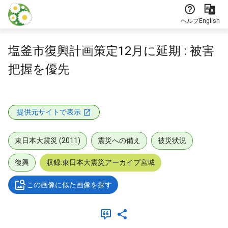
本文に飛ぶ
ヘルプ
English
塩釜市復興計画策定12月に延期 : 被害
把握を優先
提供元サイトで表示
東日本大震災 (2011)
震災への備え
被災状況
復興
収録:東日本大震災アーカイブ宮城
この画像に似た画像を探す