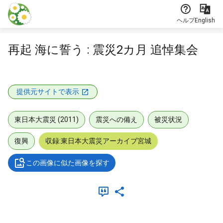
本文に飛ぶ
ヘルプ
English
再起 海に誓う : 震災2カ月 追悼集会
提供元サイトで表示
東日本大震災 (2011)
震災への備え
被災状況
復興
収録:東日本大震災アーカイブ宮城
この画像に似た画像を探す