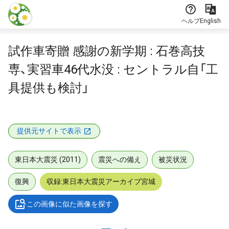
本文に飛ぶ
ヘルプ
English
試作車寄贈 感謝の新学期 : 石巻高技
専、実習車46代水没 : セントラル自「工
具提供も検討」
提供元サイトで表示
東日本大震災 (2011)
震災への備え
被災状況
復興
収録:東日本大震災アーカイブ宮城
この画像に似た画像を探す