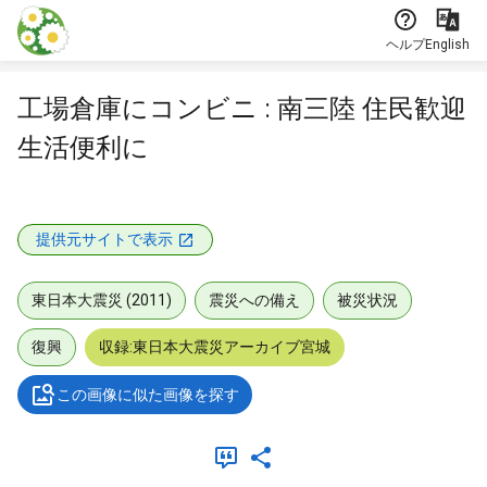
本文に飛ぶ
ヘルプ
English
工場倉庫にコンビニ : 南三陸 住民歓迎
生活便利に
提供元サイトで表示
東日本大震災 (2011)
震災への備え
被災状況
復興
収録:東日本大震災アーカイブ宮城
この画像に似た画像を探す