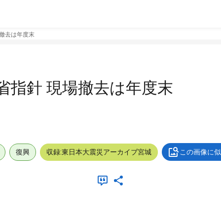
場撤去は年度末
境省指針 現場撤去は年度末
復興
収録:東日本大震災アーカイブ宮城
この画像に似