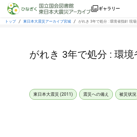
本文に飛ぶ
ギャラリー
トップ
東日本大震災アーカイブ宮城
がれき 3年で処分 : 環境省指針 現
がれき 3年で処分 : 環
東日本大震災 (2011)
震災への備え
被災状況