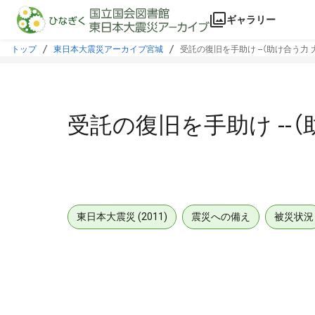
本文に飛ぶ
ギャラリー
トップ
東日本大震災アーカイブ宮城
受託の復旧を手助け --（助け合う力
受託の復旧を手助け --
東日本大震災 (2011)
震災への備え
被災状況