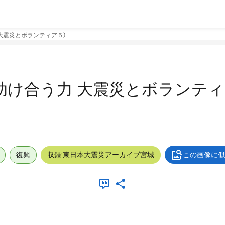
 大震災とボランティア５）
（助け合う力 大震災とボランティ
復興
収録:東日本大震災アーカイブ宮城
この画像に似