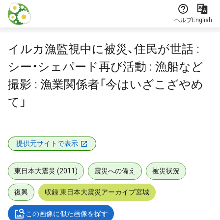
本文に飛ぶ
ヘルプ
English
イルカ漁監視中に被災、住民が世話 :
シー・シェパード再び活動 : 漁船など
撮影 : 漁業関係者「今はいざこざやめ
て」
提供元サイトで表示
東日本大震災 (2011)
震災への備え
被災状況
復興
収録:東日本大震災アーカイブ宮城
この画像に似た画像を探す