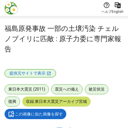
本文に飛ぶ
ヘルプ
English
福島原発事故 一部の土壌汚染 チェル
ノブイリに匹敵 : 原子力委に専門家報
告
提供元サイトで表示
東日本大震災 (2011)
震災への備え
被災状況
復興
収録:東日本大震災アーカイブ宮城
この画像に似た画像を探す