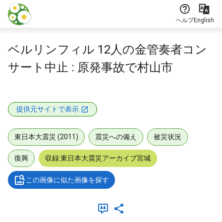
本文に飛ぶ
ヘルプ
English
ベルリンフィル 12人の金管奏者コン
サート中止 : 原発事故で村山市
提供元サイトで表示
東日本大震災 (2011)
震災への備え
被災状況
復興
収録:東日本大震災アーカイブ宮城
この画像に似た画像を探す