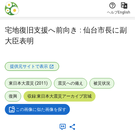
本文に飛ぶ
ヘルプ
English
宅地復旧支援へ前向き : 仙台市長に副
大臣表明
提供元サイトで表示
東日本大震災 (2011)
震災への備え
被災状況
復興
収録:東日本大震災アーカイブ宮城
この画像に似た画像を探す