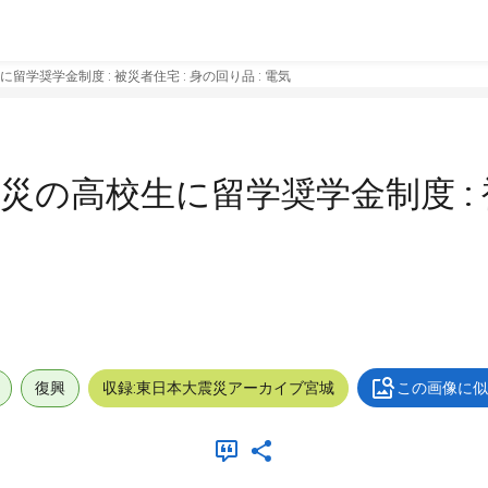
留学奨学金制度 : 被災者住宅 : 身の回り品 : 電気
被災の高校生に留学奨学金制度 : 
復興
収録:東日本大震災アーカイブ宮城
この画像に似