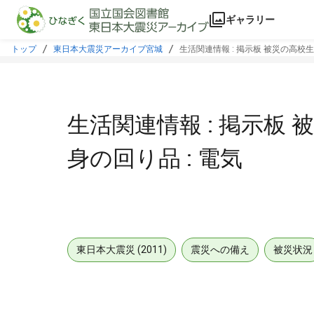
本文に飛ぶ
ギャラリー
トップ
東日本大震災アーカイブ宮城
生活関連情報 : 掲示板 被災の高校生に
生活関連情報 : 掲示板 
身の回り品 : 電気
東日本大震災 (2011)
震災への備え
被災状況