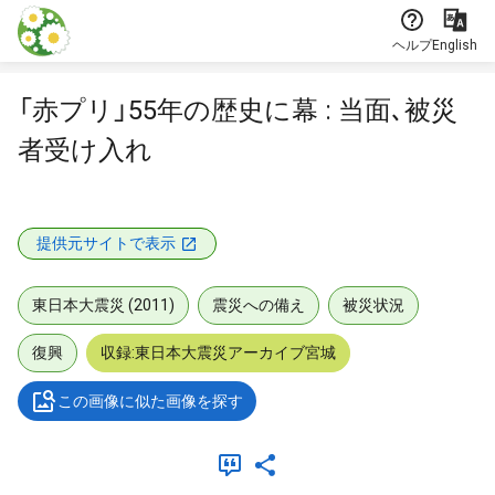
本文に飛ぶ
ヘルプ
English
「赤プリ」55年の歴史に幕 : 当面､被災
者受け入れ
提供元サイトで表示
東日本大震災 (2011)
震災への備え
被災状況
復興
収録:東日本大震災アーカイブ宮城
この画像に似た画像を探す